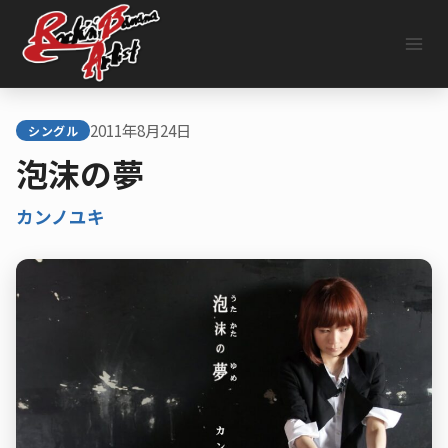
内
容
を
ス
キ
ッ
2011年8月24日
プ
シングル
泡沫の夢
カンノユキ