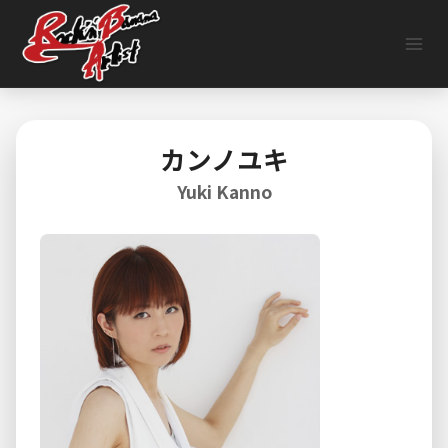
内
容
を
ス
キ
ッ
プ
カンノユキ
Yuki Kanno