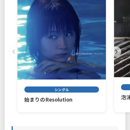
シングル
泡
始まりのResolution