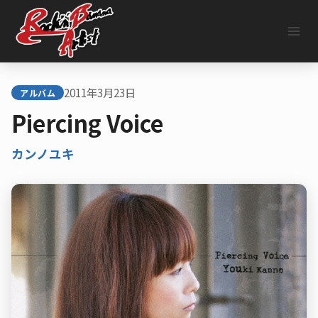
内
容
を
ス
キ
ッ
2011年3月23日
プ
アルバム
Piercing Voice
カンノユキ