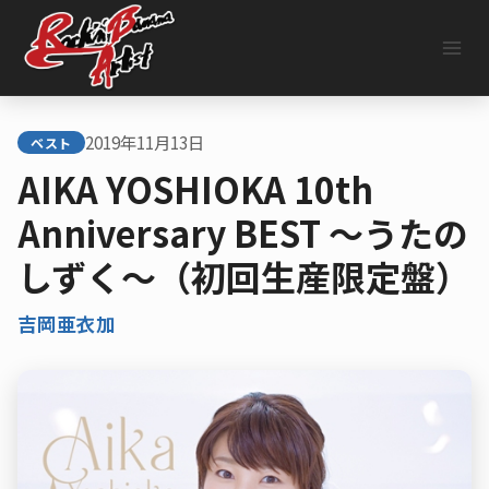
内
容
を
ス
キ
ッ
2019年11月13日
プ
ベスト
AIKA YOSHIOKA 10th
Anniversary BEST ～うたの
しずく～（初回生産限定盤）
吉岡亜衣加