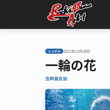
内
容
を
ス
キ
ッ
プ
2011年12月28日
シングル
一輪の花 
吉岡亜衣加