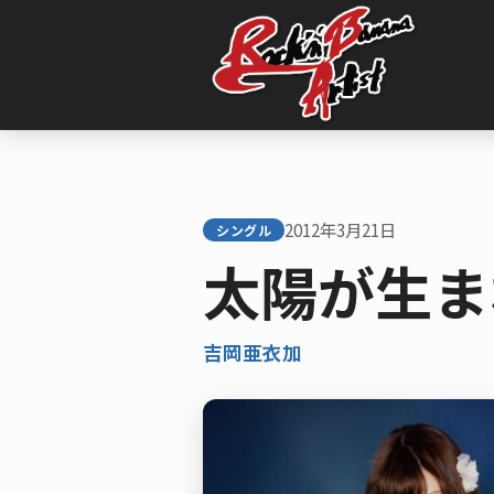
内
容
を
ス
キ
ッ
プ
2012年3月21日
シングル
太陽が生ま
吉岡亜衣加