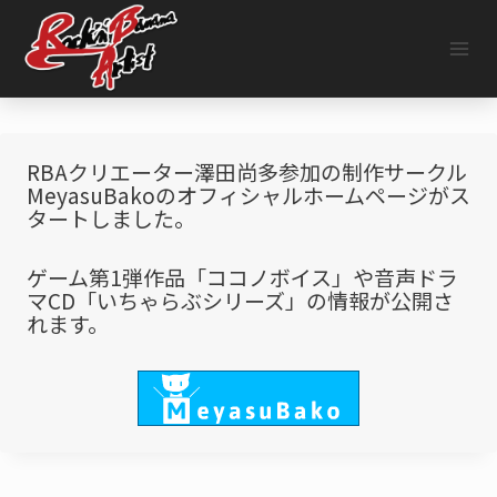
内
容
を
ス
キ
ッ
プ
RBAクリエーター澤田尚多参加の制作サークル
MeyasuBakoのオフィシャルホームページがス
タートしました。
ゲーム第1弾作品「ココノボイス」や音声ドラ
マCD「いちゃらぶシリーズ」の情報が公開さ
れます。