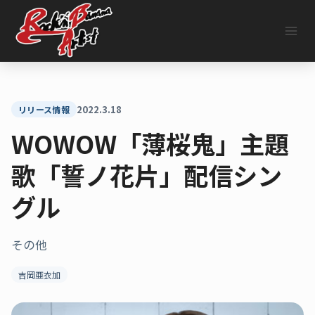
内
容
を
ス
キ
ッ
プ
2022.3.18
リリース情報
WOWOW「薄桜鬼」主題
歌「誓ノ花片」配信シン
グル
その他
吉岡亜衣加