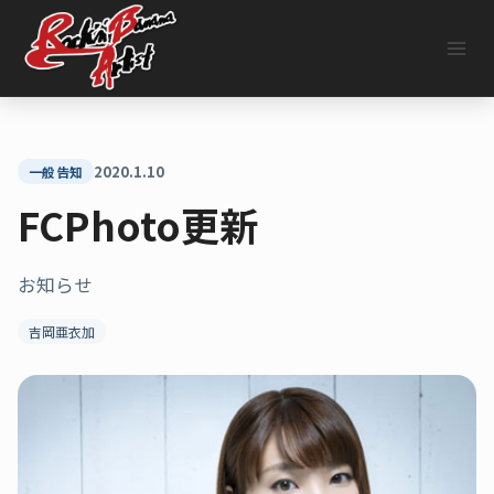
内
容
を
ス
キ
ッ
プ
2020.1.10
一般告知
FCPhoto更新
お知らせ
吉岡亜衣加