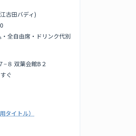
 (江古田バディ)
00
税込・全自由席・ドリンク代別
−８ 双葉会館B２
りすぐ
用タイトル）