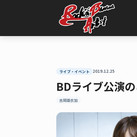
内
容
を
ス
キ
ッ
プ
2019.12.25
ライブ・イベント
BDライブ公演
吉岡亜衣加