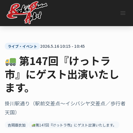
内
容
を
ス
キ
ッ
プ
2026.5.16 10:15 - 10:45
ライブ・イベント
第147回『けっトラ
市』にゲスト出演いたし
ます。
掛川駅通り（駅前交差点～イシバシヤ交差点／歩行者
天国）
吉岡亜衣加
第147回『けっトラ市』にゲスト出演いたします。