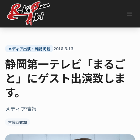
内
容
を
ス
キ
ッ
プ
2018.3.13
メディア出演・雑誌掲載
静岡第一テレビ「まるご
と」にゲスト出演致しま
す。
メディア情報
吉岡亜衣加