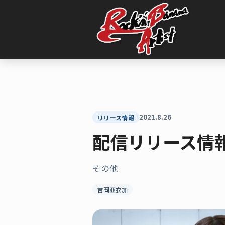
内
容
を
ス
キ
ッ
プ
2021.8.26
リリース情報
配信リリース情
その他
吉岡亜衣加