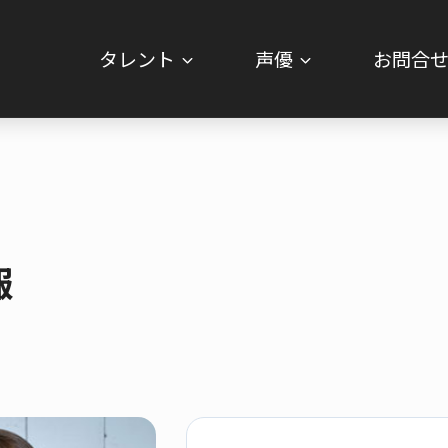
タレント
声優
お問合
報