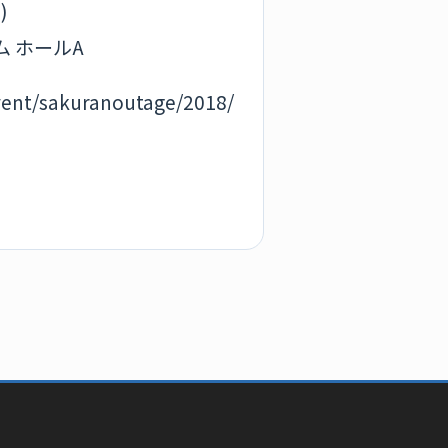
)
 ホールA
vent/sakuranoutage/2018/