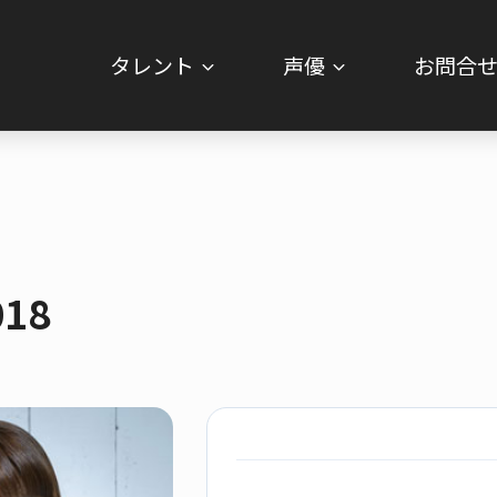
タレント
声優
お問合
18