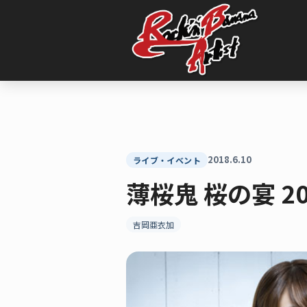
内
容
を
ス
キ
ッ
プ
2018.6.10
ライブ・イベント
薄桜鬼 桜の宴 20
吉岡亜衣加