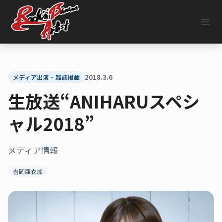
内
容
を
ス
キ
ッ
プ
2018.3.6
メディア出演・雑誌掲載
生放送“ANIHARUスペシ
ャル2018”
メディア情報
吉岡亜衣加