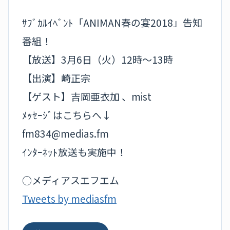
ｻﾌﾞｶﾙｲﾍﾞﾝﾄ「ANIMAN春の宴2018」告知
番組！
【放送】3月6日（火）12時～13時
【出演】崎正宗
【ゲスト】吉岡亜衣加 、mist
ﾒｯｾｰｼﾞはこちらへ↓
fm834@medias.fm
ｲﾝﾀｰﾈｯﾄ放送も実施中！
○メディアスエフエム
Tweets by mediasfm