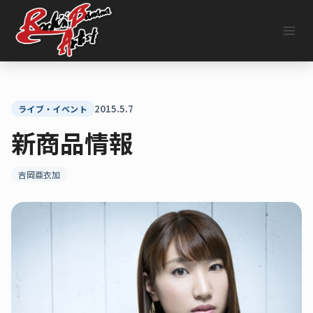
内
容
を
ス
キ
ッ
プ
2015.5.7
ライブ・イベント
新商品情報
吉岡亜衣加