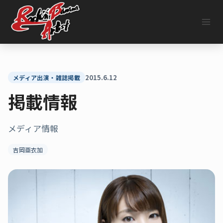
内
容
を
ス
キ
ッ
プ
2015.6.12
メディア出演・雑誌掲載
掲載情報
メディア情報
吉岡亜衣加