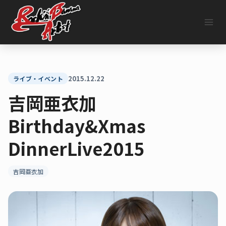
内
容
を
ス
キ
ッ
プ
2015.12.22
ライブ・イベント
吉岡亜衣加
Birthday&Xmas
DinnerLive2015
吉岡亜衣加