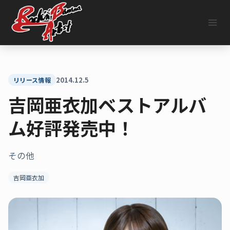
内
容
を
ス
キ
ッ
プ
2014.12.5
リリース情報
吉岡亜衣加ベストアルバ
ム好評発売中！
その他
吉岡亜衣加