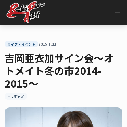
内
容
を
ス
キ
ッ
プ
2015.1.21
ライブ・イベント
吉岡亜衣加サイン会〜オ
トメイト冬の市2014-
2015〜
吉岡亜衣加