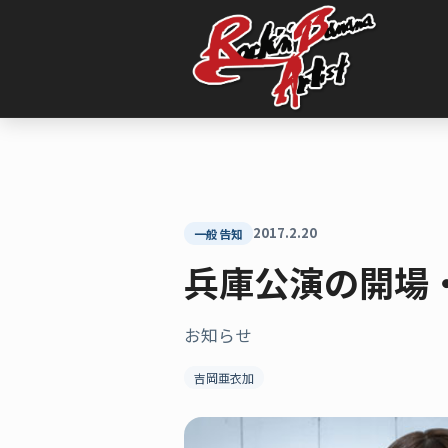
内
容
を
ス
キ
ッ
プ
2017.2.20
一般告知
兵庫公演の開場
お知らせ
吉岡亜衣加