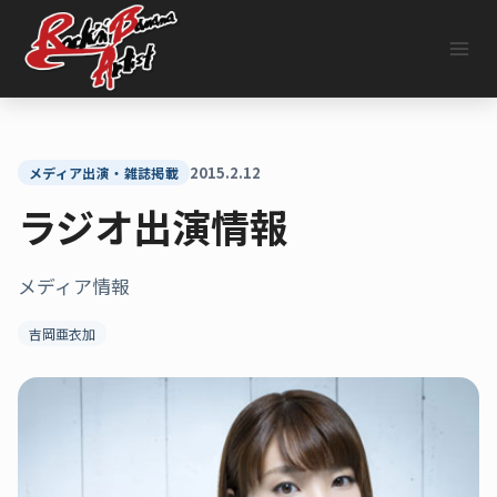
内
容
を
ス
キ
ッ
プ
2015.2.12
メディア出演・雑誌掲載
ラジオ出演情報
メディア情報
吉岡亜衣加