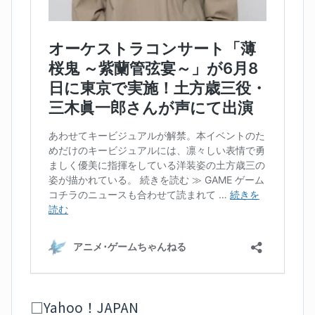
□Yahoo！JAPAN