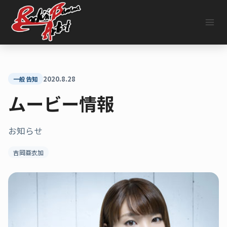
内
容
を
ス
キ
ッ
プ
2020.8.28
一般告知
ムービー情報
お知らせ
吉岡亜衣加