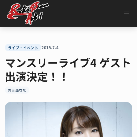
内
容
を
ス
キ
ッ
プ
2015.7.4
ライブ・イベント
マンスリーライブ4 ゲスト
出演決定！！
吉岡亜衣加