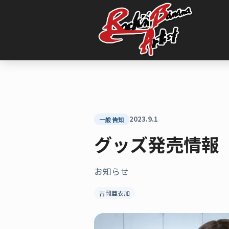
内
容
を
ス
キ
ッ
プ
2023.9.1
一般告知
グッズ発売情報
お知らせ
吉岡亜衣加