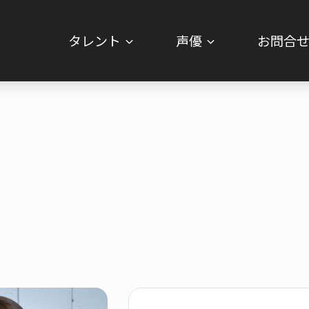
タレント
声優
お問合