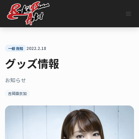
内
容
を
ス
キ
ッ
プ
2022.2.18
一般告知
グッズ情報
お知らせ
吉岡亜衣加