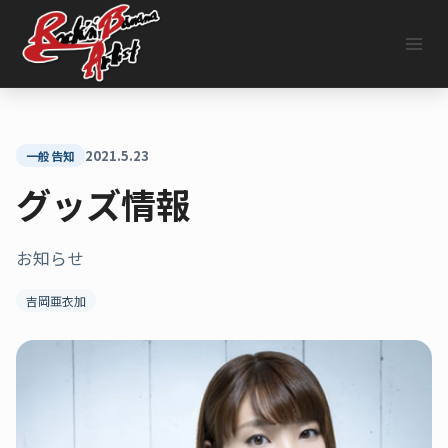
内
容
を
ス
キ
ッ
プ
2021.5.23
一般告知
グッズ情報
お知らせ
吉岡亜衣加