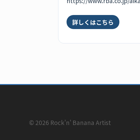
https://www.rba.co.jp/aik
詳しくはこちら
© 2026 Rock'n' Banana Artist