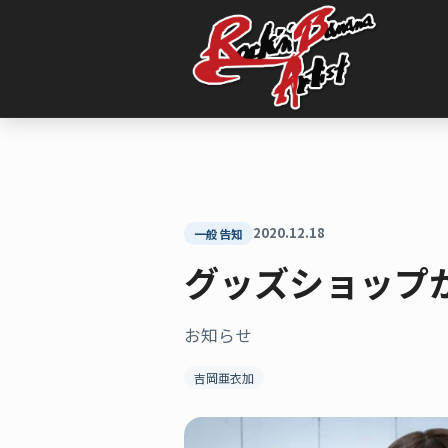
内
容
を
ス
キ
ッ
プ
2020.12.18
一般告知
グッズショップ
お知らせ
吉岡亜衣加