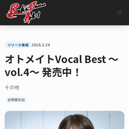
内
容
を
ス
キ
ッ
プ
2016.2.24
リリース情報
オトメイトVocal Best ～
vol.4～ 発売中！
その他
吉岡亜衣加