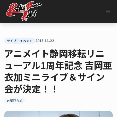
内
容
を
ス
キ
ッ
プ
2015.11.22
ライブ・イベント
アニメイト静岡移転リニ
ューアル1周年記念 吉岡亜
衣加ミニライブ＆サイン
会が決定！！
吉岡亜衣加