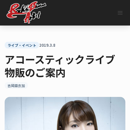
内
容
を
ス
キ
ッ
プ
2019.3.8
ライブ・イベント
アコースティックライブ
物販のご案内
吉岡亜衣加