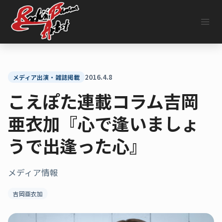
内
容
を
ス
キ
ッ
プ
2016.4.8
メディア出演・雑誌掲載
こえぽた連載コラム吉岡
亜衣加『心で逢いましょ
うで出逢った心』
メディア情報
吉岡亜衣加