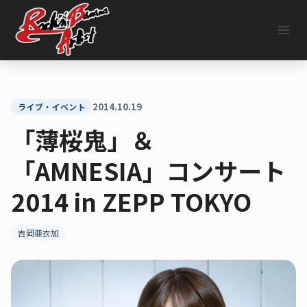
内
容
を
ス
キ
ッ
プ
2014.10.19
ライブ・イベント
「薄桜鬼」＆
「AMNESIA」コンサート
2014 in ZEPP TOKYO
吉岡亜衣加