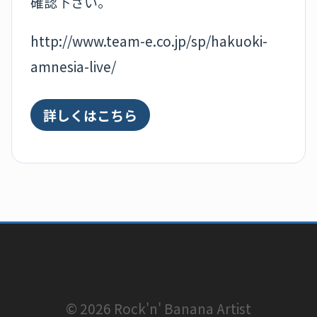
確認下さい。
http://www.team-e.co.jp/sp/hakuoki-
amnesia-live/
詳しくはこちら
© 2026 Rock'n' Banana Artist