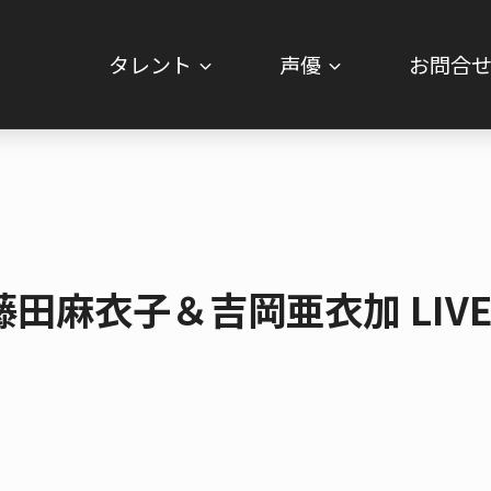
タレント
声優
お問合
麻衣子＆吉岡亜衣加 LIVE 