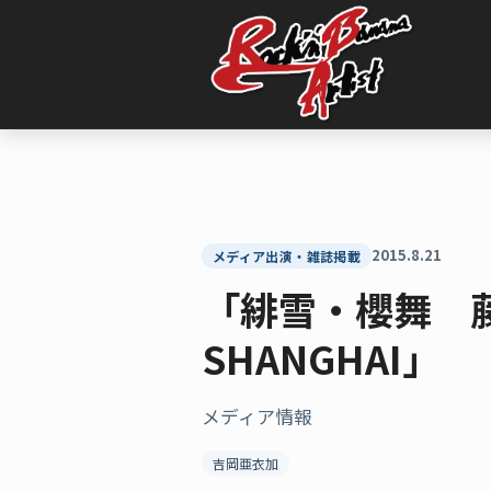
内
容
を
ス
キ
ッ
プ
2015.8.21
メディア出演・雑誌掲載
「緋雪・櫻舞 藤田
SHANGHAI」
メディア情報
吉岡亜衣加