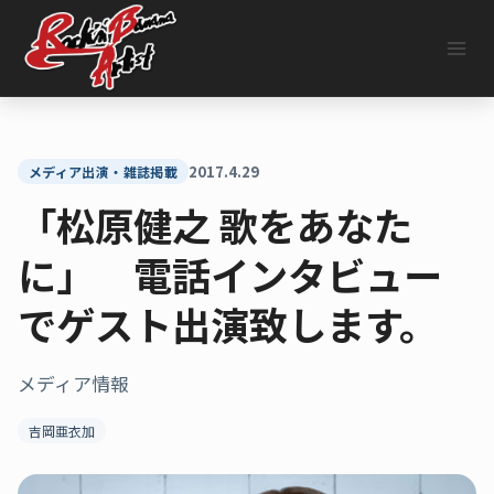
内
容
を
ス
キ
ッ
プ
2017.4.29
メディア出演・雑誌掲載
「松原健之 歌をあなた
に」 電話インタビュー
でゲスト出演致します。
メディア情報
吉岡亜衣加