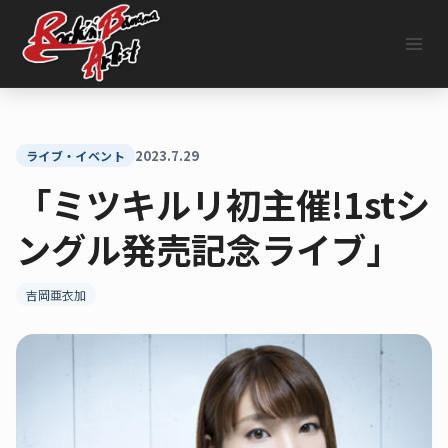
内
容
を
ス
キ
ッ
プ
2023.7.29
ライブ・イベント
「ミツキルリ初主催!1stシ
ングル発売記念ライブ」
吉岡亜衣加