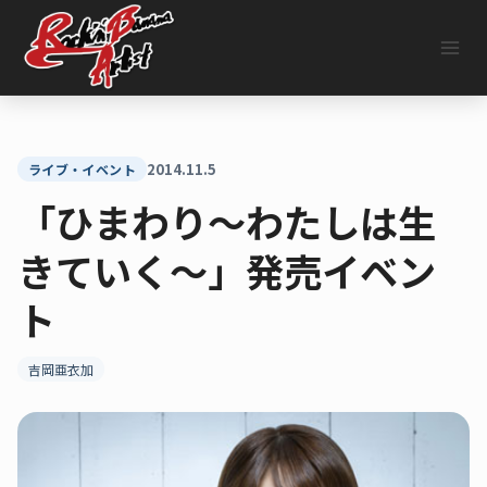
内
容
を
ス
キ
ッ
プ
2014.11.5
ライブ・イベント
「ひまわり～わたしは生
きていく～」発売イベン
ト
吉岡亜衣加