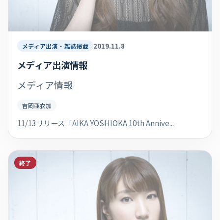
2019.11.8
メディア出演・雑誌掲載
メディア出演情報
メディア情報
吉岡亜衣加
11/13リリース「AIKA YOSHIOKA 10th Annive...
終了