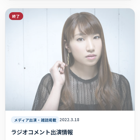
終了
2022.3.18
メディア出演・雑誌掲載
ラジオコメント出演情報