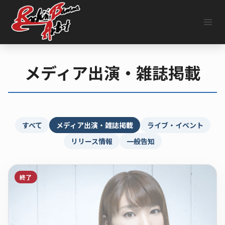
内
容
を
ス
キ
ッ
メディア出演・雑誌掲載
プ
すべて
メディア出演・雑誌掲載
ライブ・イベント
リリース情報
一般告知
終了