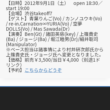
【日時】2012年9月1日（土） open 18:30／
start 19:00
【会場】渋谷takeoff7
【ゲスト】青葉りんご(Vo) / カンノユウキ(Vo)
/ re-in.Carnation∞YURIA(Vo) / 空夢
DOLLS(Vo) / Mas Sawada(Dr）
【演奏】Ben(Gt) / 諸田英慈(key) / 上篠貴史
(Ba) / ジョージ(Ba) / 堀江睦男(Dr)/細井聡司
(Manipulator)
※ベース担当は諸事情により村井研次郎氏から
上篠貴史氏・ジョージ氏へ変更となりました。
【価格】前売￥3,500/当日￥4,000（別途1ド
リンク）
【予約】
こちらからどうぞ