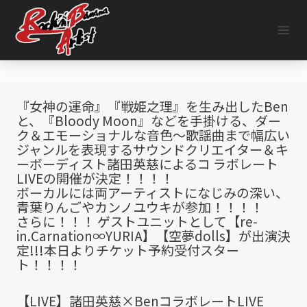
内
容
を
ス
キ
ッ
プ
『女神の運命』『戦姫之理』を生み出したBen
と、『Bloody Moon』などを手掛ける、ダー
ク＆エモーショナルな音色～歌謡曲まで幅広い
ジャンルを表現するサウンドクリエイター＆キ
ーボーディスト諸田英慈によるコ ラボレート
LIVEの開催が決定！！！！
ボーカルには両アーティストになじみの深い、
青葉りんごやカンノユウキが参加！！！！
さらに！！！ ゲストユニットとして【re-
in.Carnation∞YURIA】【空夢dolls】が出演決
定!!!本日よりチケット予約受付スター
ト！！！！
【LIVE】諸田英慈×BenコラボレートLIVE