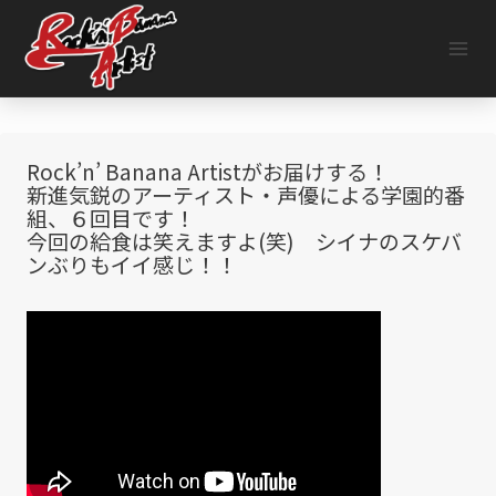
内
容
を
ス
キ
ッ
プ
Rock’n’ Banana Artistがお届けする！
新進気鋭のアーティスト・声優による学園的番
組、６回目です！
今回の給食は笑えますよ(笑) シイナのスケバ
ンぶりもイイ感じ！！