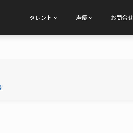
タレント
声優
お問合
す