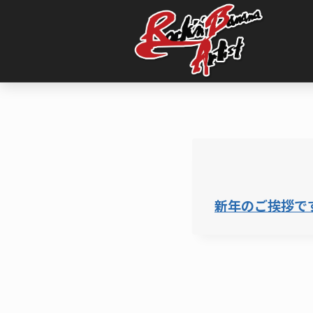
内
容
を
ス
キ
ッ
プ
新年のご挨拶で