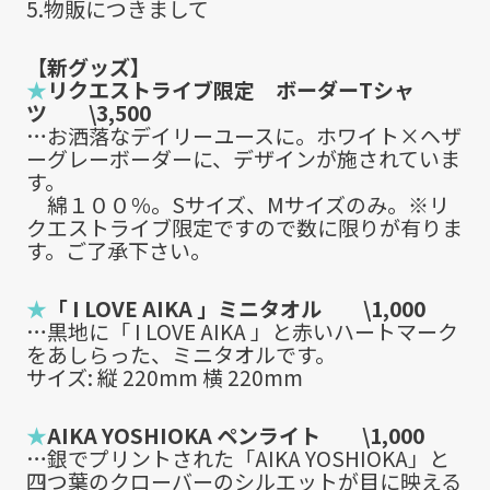
5.物販につきまして
【新グッズ】
★
リクエストライブ限定 ボーダーTシャ
ツ \3,500
…お洒落なデイリーユースに。ホワイト×ヘザ
ーグレーボーダーに、デザインが施されていま
す。
綿１００％。Sサイズ、Mサイズのみ。※リ
クエストライブ限定ですので数に限りが有りま
す。ご了承下さい。
★
「 I LOVE AIKA 」ミニタオル \1,000
…黒地に「 I LOVE AIKA 」と赤いハートマーク
をあしらった、ミニタオルです。
サイズ: 縦 220mm 横 220mm
★
AIKA YOSHIOKA ペンライト \1,000
…銀でプリントされた「AIKA YOSHIOKA」と
四つ葉のクローバーのシルエットが目に映える